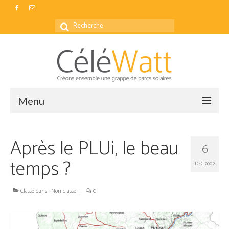
Rechercher
:
Menu
Accueil
Après le PLUi, le beau
6
Actualités
temps ?
DÉC 2022
Nos parcs
Classé dans :
Production
Non classé
|
0
Foire aux questions