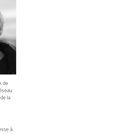
A de
réseau
de la
esse à