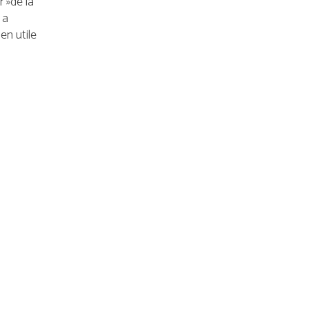
 »de la
 a
en utile