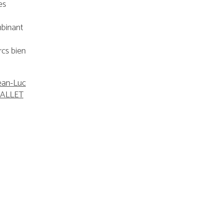
es
mbinant
rcs bien
ean-Luc
ALLET