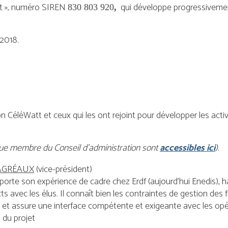
att », numéro SIREN
qui développe progressiveme
830 803 920
,
 2018.
tion CéléWatt et ceux qui les ont rejoint pour développer les acti
que membre du Conseil d’administration sont
accessibles ici
)
.
BAGRÉAUX
(vice-président)
pporte son expérience de cadre chez Erdf (aujourd’hui Enedis), h
s avec les élus. Il connaît bien les contraintes de gestion des f
s et assure une interface compétente et exigeante avec les op
 du projet