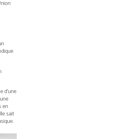
Union
un
odique
n
se d’une
 d’une
s en
lle sait
usique.