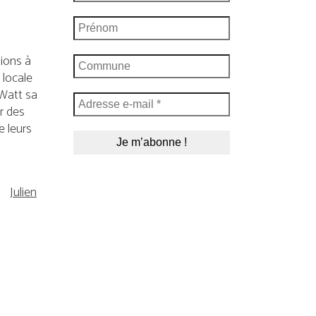
tions à
 locale
éWatt sa
r des
e leurs
Julien