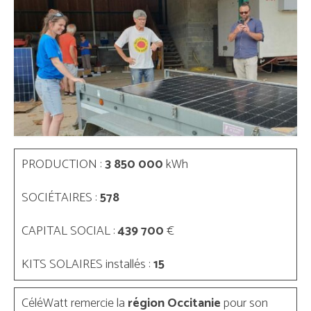
Souscrire
Qui sommes-nous ?
Partenaires
PRODUCTION :
3 850 000
kWh
SOCIÉTAIRES :
578
CAPITAL SOCIAL :
439 700
€
KITS SOLAIRES installés :
15
CéléWatt remercie la
région Occitanie
pour son