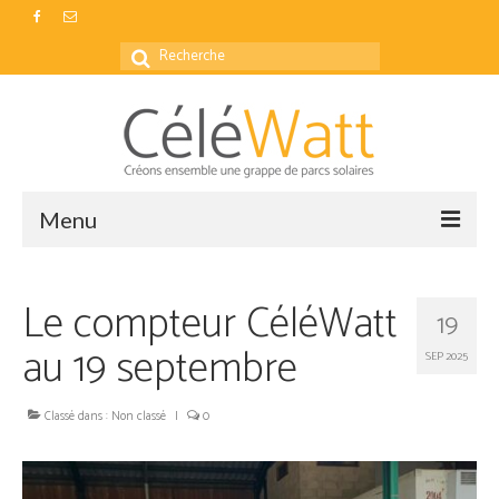
Rechercher
:
Menu
Accueil
Le compteur CéléWatt
19
Actualités
au 19 septembre
SEP 2025
Nos parcs
Classé dans :
Production
Non classé
|
0
Foire aux questions